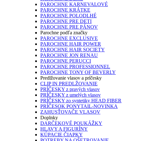
PAROCHNE KARNEVALOVÉ
PAROCHNE KRÁTKE
PAROCHNE POLODLHÉ
PAROCHNE PRE DETI
PAROCHNE PRE PÁNOV
Parochne podľa značky
PAROCHNE EXCLUSIVE
PAROCHNE HAIR POWER
PAROCHNE HAIR SOCIETY
PAROCHNE JON RENAU
PAROCHNE PERUCCI
PAROCHNE PROFESSIONNEL
PAROCHNE TONY OF BEVERLY
Predlžovanie vlasov a príčesky
CLIP IN PREDLŽOVANIE
PRÍČESKY z pravých vlasov
PRÍČESKY z umelých vlasov
PRÍČESKY zo syntetiky HEAD FIBER
PRÍČESOK PONYTAIL-NOVINKA
ZAHUSŤOVAČE VLASOV
Doplnky
DARČEKOVÉ POUKÁŽKY
HLAVY A FIGURÍNY
KÚPACIE ČIAPKY
POTREBY NA OŠETROVANIE