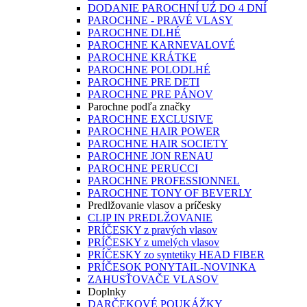
DODANIE PAROCHNÍ UŹ DO 4 DNÍ
PAROCHNE - PRAVÉ VLASY
PAROCHNE DLHÉ
PAROCHNE KARNEVALOVÉ
PAROCHNE KRÁTKE
PAROCHNE POLODLHÉ
PAROCHNE PRE DETI
PAROCHNE PRE PÁNOV
Parochne podľa značky
PAROCHNE EXCLUSIVE
PAROCHNE HAIR POWER
PAROCHNE HAIR SOCIETY
PAROCHNE JON RENAU
PAROCHNE PERUCCI
PAROCHNE PROFESSIONNEL
PAROCHNE TONY OF BEVERLY
Predlžovanie vlasov a príčesky
CLIP IN PREDLŽOVANIE
PRÍČESKY z pravých vlasov
PRÍČESKY z umelých vlasov
PRÍČESKY zo syntetiky HEAD FIBER
PRÍČESOK PONYTAIL-NOVINKA
ZAHUSŤOVAČE VLASOV
Doplnky
DARČEKOVÉ POUKÁŽKY