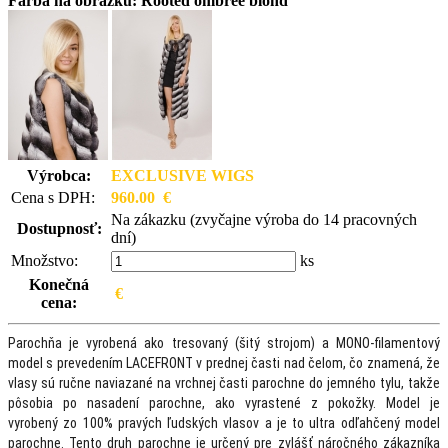
Farba na obrázku: Rooted ombree blond
Výrobca:
EXCLUSIVE WIGS
Cena s DPH:
960.00 €
Na zákazku (zvyčajne výroba do 14 pracovných
Dostupnosť:
dní)
Množstvo:
ks
Konečná
€
cena:
Parochňa je vyrobená ako tresovaný (šitý strojom) a MONO-filamentový
model s prevedením LACEFRONT v prednej časti nad čelom, čo znamená, že
vlasy sú ručne naviazané na vrchnej časti parochne do jemného tylu, takže
pôsobia po nasadení parochne, ako vyrastené z pokožky.
Model je
vyrobený
zo 100% pravých ľudských vlasov
a je to ultra odľahčený model
parochne. Tento druh parochne je určený pre zvlášť náročného zákazníka