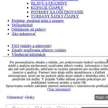
HLAVY A FIGURÍNY
KÚPACIE ČIAPKY
POTREBY NA OŠETROVANIE
TURBANY ŠATKY ČIAPKY
Predajne, predajná doba a oznamy
Veľkoobchod
Odstúpenie od zmluvy
Ako nakupovať
FAQ (otázky a odpovede)
Zásady používania súborov cookies
Všeobecné informácie
Obchodné podmienky
Pre personalizáciu obsahu a reklám, pre poskytovanie funkcií sociálnyc
Ochrana osobných údajov
médií a analýzu návštevnosti využíváme súbory cookie. Informácie o to
Informácie a poučenia pre spotrebiteľa
ako náš web používáte, zdieľame so svojími partnermi pre sociálne médi
Parochne na lekársky predpis
inzercie a analýzy. Partneri tieto údaje môžo skombinovat s ďalšími
informáciami, ktoré ste im poskytli alebo ktoré získali v dôsledku toho, 
Kontakt pre veľkoobchod
používáte ich služby. V prípade Vášho súhlasu prosím pokračujte pri
Návody a formuláre
prehliadaní webovej stránky a stačte OK.
Vysvetlivky k názvom textílií
Spracovaniu cookies zabránite zmenou nastavenia v internetovom prehliada
Vysvetlivky k druhom a veľkostiam parochní
(
Viac informácií
)
Odmietnuť všetky
Prijať v