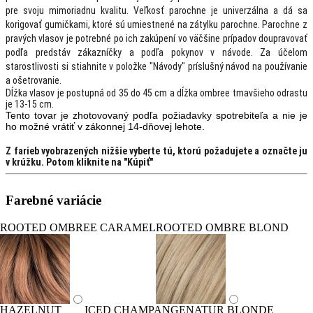
pre svoju mimoriadnu kvalitu. Veľkosť parochne je univerzálna a dá sa
korigovať gumičkami, ktoré sú umiestnené na zátylku parochne. Parochne z
pravých vlasov je potrebné po ich zakúpení vo väčšine prípadov doupravovať
podľa predstáv zákazníčky a podľa pokynov v návode. Za účelom
starostlivosti si stiahnite v položke "Návody" príslušný návod na používanie
a ošetrovanie.
Dĺžka vlasov je postupná od 35 do 45 cm a dĺžka ombree tmavšieho odrastu
je 13-15 cm.
Tento tovar je zhotovovaný podľa
požiadavky spotrebiteľa a nie je
ho možné vrátiť v zákonnej
14-dňovej lehote.
Z farieb vyobrazených nižšie vyberte tú, ktorú požadujete a označte ju
v krúžku. Potom kliknite na "Kúpiť"
Farebné variácie
ROOTED OMBREE CARAMEL
ROOTED OMBRE BLOND
HAZELNUT
ICED CHAMPANGE
NATUR BLONDE