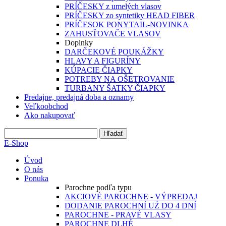
PRÍČESKY z umelých vlasov
PRÍČESKY zo syntetiky HEAD FIBER
PRÍČESOK PONYTAIL-NOVINKA
ZAHUSŤOVAČE VLASOV
Doplnky
DARČEKOVÉ POUKÁŽKY
HLAVY A FIGURÍNY
KÚPACIE ČIAPKY
POTREBY NA OŠETROVANIE
TURBANY ŠATKY ČIAPKY
Predajne, predajná doba a oznamy
Veľkoobchod
Ako nakupovať
E-Shop
Úvod
O nás
Ponuka
Parochne podľa typu
AKCIOVÉ PAROCHNE - VÝPREDAJ
DODANIE PAROCHNÍ UŹ DO 4 DNÍ
PAROCHNE - PRAVÉ VLASY
PAROCHNE DLHÉ