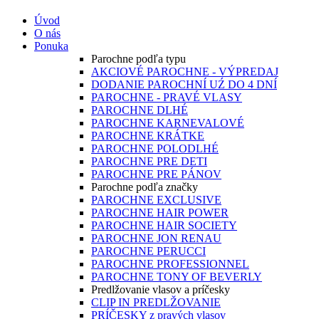
Úvod
O nás
Ponuka
Parochne podľa typu
AKCIOVÉ PAROCHNE - VÝPREDAJ
DODANIE PAROCHNÍ UŹ DO 4 DNÍ
PAROCHNE - PRAVÉ VLASY
PAROCHNE DLHÉ
PAROCHNE KARNEVALOVÉ
PAROCHNE KRÁTKE
PAROCHNE POLODLHÉ
PAROCHNE PRE DETI
PAROCHNE PRE PÁNOV
Parochne podľa značky
PAROCHNE EXCLUSIVE
PAROCHNE HAIR POWER
PAROCHNE HAIR SOCIETY
PAROCHNE JON RENAU
PAROCHNE PERUCCI
PAROCHNE PROFESSIONNEL
PAROCHNE TONY OF BEVERLY
Predlžovanie vlasov a príčesky
CLIP IN PREDLŽOVANIE
PRÍČESKY z pravých vlasov