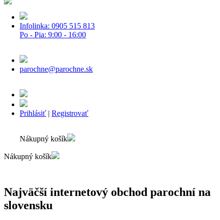
Infolinka: 0905 515 813
Po - Pia: 9:00 - 16:00
parochne@parochne.sk
Prihlásiť
|
Registrovať
Nákupný košík
Nákupný košík
Najväčší internetový obchod parochní na
slovensku