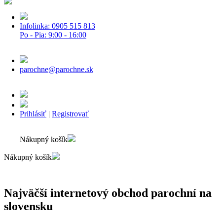
Infolinka: 0905 515 813
Po - Pia: 9:00 - 16:00
parochne@parochne.sk
Prihlásiť
|
Registrovať
Nákupný košík
Nákupný košík
Najväčší internetový obchod parochní na
slovensku