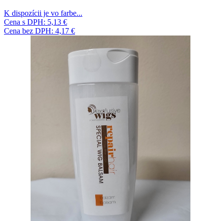
K dispozícii je vo farbe...
Cena s DPH:
5,13 €
Cena bez DPH:
4,17 €