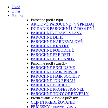
Úvod
O nás
Ponuka
Parochne podľa typu
AKCIOVÉ PAROCHNE - VÝPREDAJ
DODANIE PAROCHNÍ UŹ DO 4 DNÍ
PAROCHNE - PRAVÉ VLASY
PAROCHNE DLHÉ
PAROCHNE KARNEVALOVÉ
PAROCHNE KRÁTKE
PAROCHNE POLODLHÉ
PAROCHNE PRE DETI
PAROCHNE PRE PÁNOV
Parochne podľa značky
PAROCHNE EXCLUSIVE
PAROCHNE HAIR POWER
PAROCHNE HAIR SOCIETY
PAROCHNE JON RENAU
PAROCHNE PERUCCI
PAROCHNE PROFESSIONNEL
PAROCHNE TONY OF BEVERLY
Predlžovanie vlasov a príčesky
CLIP IN PREDLŽOVANIE
PRÍČESKY z pravých vlasov