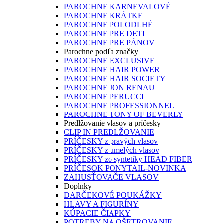
PAROCHNE KARNEVALOVÉ
PAROCHNE KRÁTKE
PAROCHNE POLODLHÉ
PAROCHNE PRE DETI
PAROCHNE PRE PÁNOV
Parochne podľa značky
PAROCHNE EXCLUSIVE
PAROCHNE HAIR POWER
PAROCHNE HAIR SOCIETY
PAROCHNE JON RENAU
PAROCHNE PERUCCI
PAROCHNE PROFESSIONNEL
PAROCHNE TONY OF BEVERLY
Predlžovanie vlasov a príčesky
CLIP IN PREDLŽOVANIE
PRÍČESKY z pravých vlasov
PRÍČESKY z umelých vlasov
PRÍČESKY zo syntetiky HEAD FIBER
PRÍČESOK PONYTAIL-NOVINKA
ZAHUSŤOVAČE VLASOV
Doplnky
DARČEKOVÉ POUKÁŽKY
HLAVY A FIGURÍNY
KÚPACIE ČIAPKY
POTREBY NA OŠETROVANIE