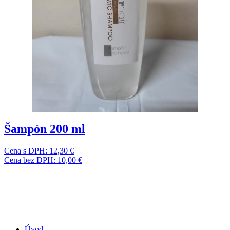
Šampón 200 ml
Cena s DPH:
12,30 €
Cena bez DPH:
10,00 €
Úvod