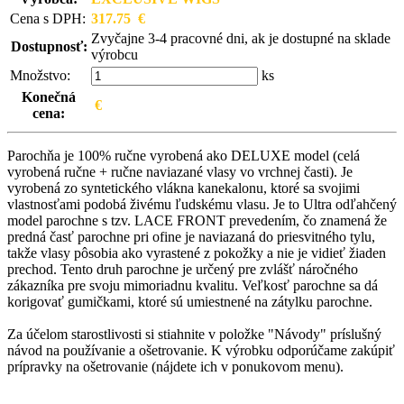
Cena s DPH:
317.75 €
Zvyčajne 3-4 pracovné dni, ak je dostupné na sklade
Dostupnosť:
výrobcu
Množstvo:
ks
Konečná
€
cena:
Parochňa je 100% ručne vyrobená ako DELUXE model (celá
vyrobená ručne + ručne naviazané vlasy vo vrchnej časti). Je
vyrobená zo syntetického vlákna kanekalonu, ktoré sa svojimi
vlastnosťami podobá živému ľudskému vlasu. Je to Ultra odľahčený
model parochne s tzv. LACE FRONT prevedením, čo znamená že
predná časť parochne pri ofine je naviazaná do priesvitného tylu,
takže vlasy pôsobia ako vyrastené z pokožky a nie je vidieť žiaden
prechod. Tento druh parochne je určený pre zvlášť náročného
zákazníka pre svoju mimoriadnu kvalitu. Veľkosť parochne sa dá
korigovať gumičkami, ktoré sú umiestnené na zátylku parochne.
Za účelom starostlivosti si stiahnite v položke "Návody" príslušný
návod na používanie a ošetrovanie. K výrobku odporúčame zakúpiť
prípravky na ošetrovanie (nájdete ich v ponukovom menu).