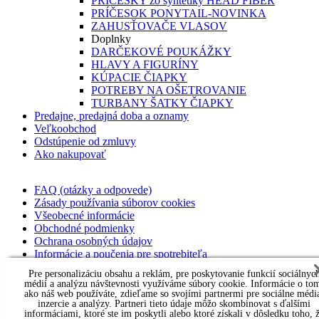
PRÍČESKY zo syntetiky HEAD FIBER
PRÍČESOK PONYTAIL-NOVINKA
ZAHUSŤOVAČE VLASOV
Doplnky
DARČEKOVÉ POUKÁŽKY
HLAVY A FIGURÍNY
KÚPACIE ČIAPKY
POTREBY NA OŠETROVANIE
TURBANY ŠATKY ČIAPKY
Predajne, predajná doba a oznamy
Veľkoobchod
Odstúpenie od zmluvy
Ako nakupovať
FAQ (otázky a odpovede)
Zásady používania súborov cookies
Všeobecné informácie
Obchodné podmienky
Ochrana osobných údajov
Informácie a poučenia pre spotrebiteľa
Parochne na lekársky predpis
Pre personalizáciu obsahu a reklám, pre poskytovanie funkcií sociálnyc
Kontakt pre veľkoobchod
médií a analýzu návštevnosti využíváme súbory cookie. Informácie o to
Návody a formuláre
ako náš web používáte, zdieľame so svojími partnermi pre sociálne médi
inzercie a analýzy. Partneri tieto údaje môžo skombinovat s ďalšími
Vysvetlivky k názvom textílií
informáciami, ktoré ste im poskytli alebo ktoré získali v dôsledku toho, 
Vysvetlivky k druhom a veľkostiam parochní