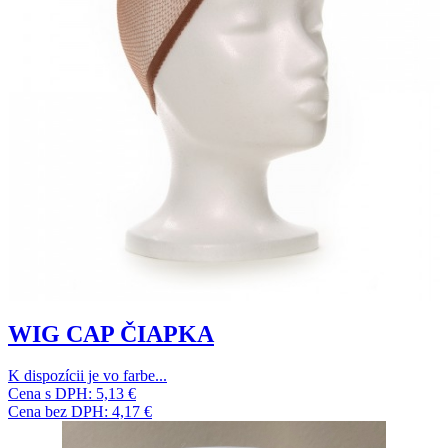
WIG CAP ČIAPKA
K dispozícii je vo farbe...
Cena s DPH:
5,13 €
Cena bez DPH:
4,17 €