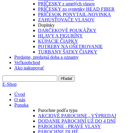
PRÍČESKY z umelých vlasov
PRÍČESKY zo syntetiky HEAD FIBER
PRÍČESOK PONYTAIL-NOVINKA
ZAHUSŤOVAČE VLASOV
Doplnky
DARČEKOVÉ POUKÁŽKY
HLAVY A FIGURÍNY
KÚPACIE ČIAPKY
POTREBY NA OŠETROVANIE
TURBANY ŠATKY ČIAPKY
Predajne, predajná doba a oznamy
Veľkoobchod
Ako nakupovať
E-Shop
Úvod
O nás
Ponuka
Parochne podľa typu
AKCIOVÉ PAROCHNE - VÝPREDAJ
DODANIE PAROCHNÍ UŹ DO 4 DNÍ
PAROCHNE - PRAVÉ VLASY
PAROCHNE DLHÉ