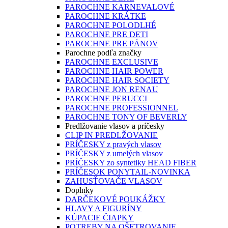
PAROCHNE KARNEVALOVÉ
PAROCHNE KRÁTKE
PAROCHNE POLODLHÉ
PAROCHNE PRE DETI
PAROCHNE PRE PÁNOV
Parochne podľa značky
PAROCHNE EXCLUSIVE
PAROCHNE HAIR POWER
PAROCHNE HAIR SOCIETY
PAROCHNE JON RENAU
PAROCHNE PERUCCI
PAROCHNE PROFESSIONNEL
PAROCHNE TONY OF BEVERLY
Predlžovanie vlasov a príčesky
CLIP IN PREDLŽOVANIE
PRÍČESKY z pravých vlasov
PRÍČESKY z umelých vlasov
PRÍČESKY zo syntetiky HEAD FIBER
PRÍČESOK PONYTAIL-NOVINKA
ZAHUSŤOVAČE VLASOV
Doplnky
DARČEKOVÉ POUKÁŽKY
HLAVY A FIGURÍNY
KÚPACIE ČIAPKY
POTREBY NA OŠETROVANIE