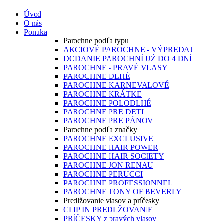
Úvod
O nás
Ponuka
Parochne podľa typu
AKCIOVÉ PAROCHNE - VÝPREDAJ
DODANIE PAROCHNÍ UŹ DO 4 DNÍ
PAROCHNE - PRAVÉ VLASY
PAROCHNE DLHÉ
PAROCHNE KARNEVALOVÉ
PAROCHNE KRÁTKE
PAROCHNE POLODLHÉ
PAROCHNE PRE DETI
PAROCHNE PRE PÁNOV
Parochne podľa značky
PAROCHNE EXCLUSIVE
PAROCHNE HAIR POWER
PAROCHNE HAIR SOCIETY
PAROCHNE JON RENAU
PAROCHNE PERUCCI
PAROCHNE PROFESSIONNEL
PAROCHNE TONY OF BEVERLY
Predlžovanie vlasov a príčesky
CLIP IN PREDLŽOVANIE
PRÍČESKY z pravých vlasov