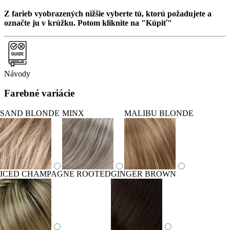
Z farieb vyobrazených nižšie vyberte tú, ktorú požadujete a
označte ju v krúžku. Potom kliknite na "Kúpiť"
Návody
Farebné variácie
SAND BLONDE
MINX
MALIBU BLONDE
ICED CHAMPAGNE ROOTED
GINGER BROWN