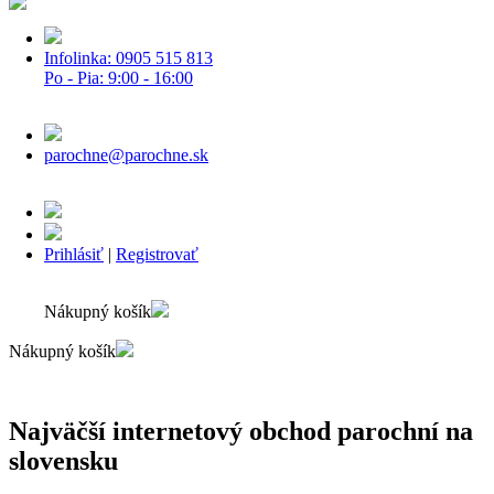
Infolinka: 0905 515 813
Po - Pia: 9:00 - 16:00
parochne@parochne.sk
Prihlásiť
|
Registrovať
Nákupný košík
Nákupný košík
Najväčší internetový obchod parochní na
slovensku