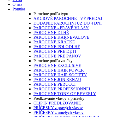
O nás
Ponuka
Parochne podľa typu
AKCIOVÉ PAROCHNE - VÝPREDAJ
DODANIE PAROCHNÍ UŹ DO 4 DNÍ
PAROCHNE - PRAVÉ VLASY
PAROCHNE DLHÉ
PAROCHNE KARNEVALOVÉ
PAROCHNE KRÁTKE
PAROCHNE POLODLHÉ
PAROCHNE PRE DETI
PAROCHNE PRE PÁNOV
Parochne podľa značky
PAROCHNE EXCLUSIVE
PAROCHNE HAIR POWER
PAROCHNE HAIR SOCIETY
PAROCHNE JON RENAU
PAROCHNE PERUCCI
PAROCHNE PROFESSIONNEL
PAROCHNE TONY OF BEVERLY
Predlžovanie vlasov a príčesky
CLIP IN PREDLŽOVANIE
PRÍČESKY z pravých vlasov
PRÍČESKY z umelých vlasov