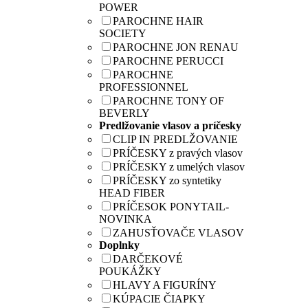
POWER
PAROCHNE HAIR
SOCIETY
PAROCHNE JON RENAU
PAROCHNE PERUCCI
PAROCHNE
PROFESSIONNEL
PAROCHNE TONY OF
BEVERLY
Predlžovanie vlasov a príčesky
CLIP IN PREDLŽOVANIE
PRÍČESKY z pravých vlasov
PRÍČESKY z umelých vlasov
PRÍČESKY zo syntetiky
HEAD FIBER
PRÍČESOK PONYTAIL-
NOVINKA
ZAHUSŤOVAČE VLASOV
Doplnky
DARČEKOVÉ
POUKÁŽKY
HLAVY A FIGURÍNY
KÚPACIE ČIAPKY