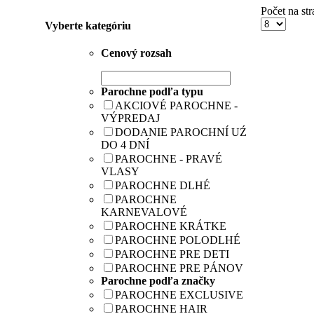
Počet na str
Vyberte kategóriu
Cenový rozsah
Parochne podľa typu
AKCIOVÉ PAROCHNE -
VÝPREDAJ
DODANIE PAROCHNÍ UŹ
DO 4 DNÍ
PAROCHNE - PRAVÉ
VLASY
PAROCHNE DLHÉ
PAROCHNE
KARNEVALOVÉ
PAROCHNE KRÁTKE
PAROCHNE POLODLHÉ
PAROCHNE PRE DETI
PAROCHNE PRE PÁNOV
Parochne podľa značky
PAROCHNE EXCLUSIVE
PAROCHNE HAIR