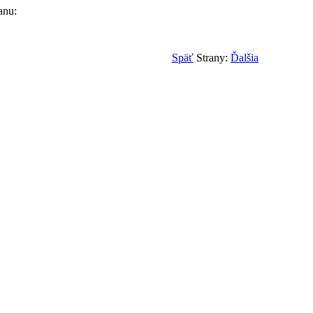
anu:
Späť
Strany:
Ďalšia