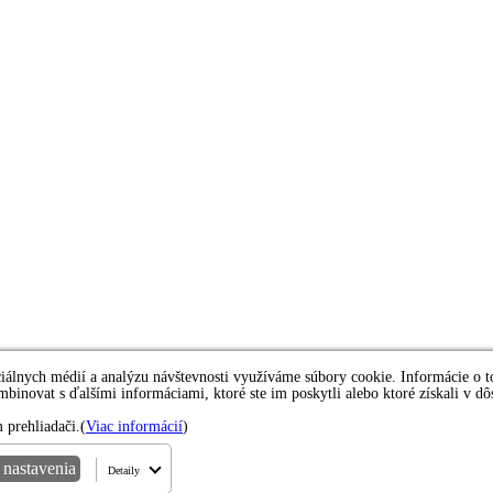
ociálnych médií a analýzu návštevnosti využíváme súbory cookie. Informácie o 
ombinovat s ďalšími informáciami, ktoré ste im poskytli alebo ktoré získali v d
 prehliadači.(
Viac informácií
)
 nastavenia
Detaily