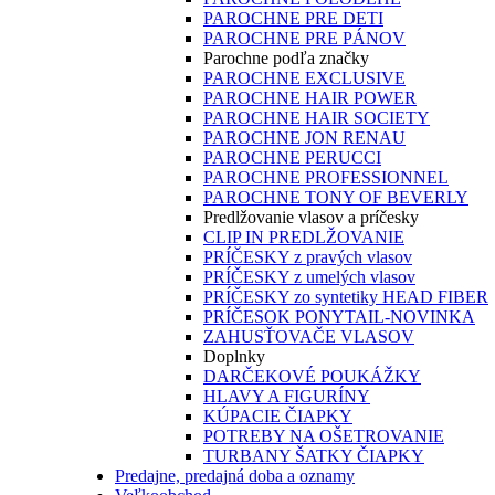
PAROCHNE PRE DETI
PAROCHNE PRE PÁNOV
Parochne podľa značky
PAROCHNE EXCLUSIVE
PAROCHNE HAIR POWER
PAROCHNE HAIR SOCIETY
PAROCHNE JON RENAU
PAROCHNE PERUCCI
PAROCHNE PROFESSIONNEL
PAROCHNE TONY OF BEVERLY
Predlžovanie vlasov a príčesky
CLIP IN PREDLŽOVANIE
PRÍČESKY z pravých vlasov
PRÍČESKY z umelých vlasov
PRÍČESKY zo syntetiky HEAD FIBER
PRÍČESOK PONYTAIL-NOVINKA
ZAHUSŤOVAČE VLASOV
Doplnky
DARČEKOVÉ POUKÁŽKY
HLAVY A FIGURÍNY
KÚPACIE ČIAPKY
POTREBY NA OŠETROVANIE
TURBANY ŠATKY ČIAPKY
Predajne, predajná doba a oznamy