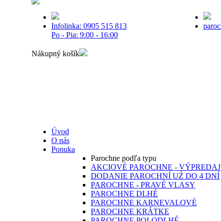
Infolinka: 0905 515 813
paro
Po - Pia: 9:00 - 16:00
Nákupný košík
Úvod
O nás
Ponuka
Parochne podľa typu
AKCIOVÉ PAROCHNE - VÝPREDAJ
DODANIE PAROCHNÍ UŹ DO 4 DNÍ
PAROCHNE - PRAVÉ VLASY
PAROCHNE DLHÉ
PAROCHNE KARNEVALOVÉ
PAROCHNE KRÁTKE
PAROCHNE POLODLHÉ