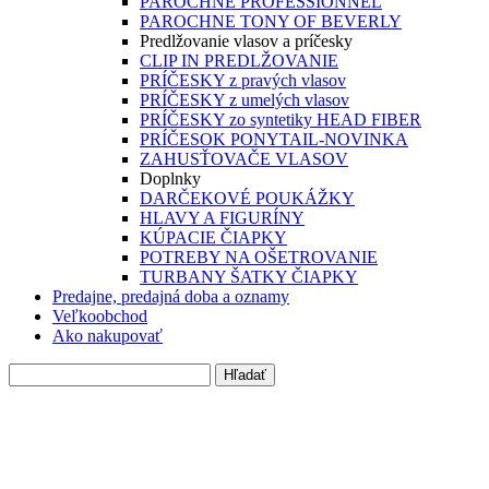
PAROCHNE PROFESSIONNEL
PAROCHNE TONY OF BEVERLY
Predlžovanie vlasov a príčesky
CLIP IN PREDLŽOVANIE
PRÍČESKY z pravých vlasov
PRÍČESKY z umelých vlasov
PRÍČESKY zo syntetiky HEAD FIBER
PRÍČESOK PONYTAIL-NOVINKA
ZAHUSŤOVAČE VLASOV
Doplnky
DARČEKOVÉ POUKÁŽKY
HLAVY A FIGURÍNY
KÚPACIE ČIAPKY
POTREBY NA OŠETROVANIE
TURBANY ŠATKY ČIAPKY
Predajne, predajná doba a oznamy
Veľkoobchod
Ako nakupovať