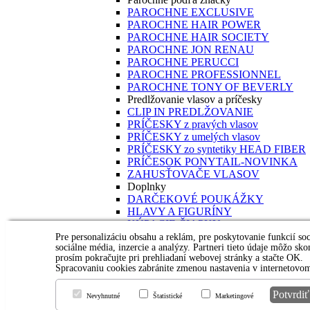
PAROCHNE EXCLUSIVE
PAROCHNE HAIR POWER
PAROCHNE HAIR SOCIETY
PAROCHNE JON RENAU
PAROCHNE PERUCCI
PAROCHNE PROFESSIONNEL
PAROCHNE TONY OF BEVERLY
Predlžovanie vlasov a príčesky
CLIP IN PREDLŽOVANIE
PRÍČESKY z pravých vlasov
PRÍČESKY z umelých vlasov
PRÍČESKY zo syntetiky HEAD FIBER
PRÍČESOK PONYTAIL-NOVINKA
ZAHUSŤOVAČE VLASOV
Doplnky
DARČEKOVÉ POUKÁŽKY
HLAVY A FIGURÍNY
KÚPACIE ČIAPKY
POTREBY NA OŠETROVANIE
Pre personalizáciu obsahu a reklám, pre poskytovanie funkcií s
sociálne média, inzercie a analýzy. Partneri tieto údaje môžo sk
TURBANY ŠATKY ČIAPKY
prosím pokračujte pri prehliadaní webovej stránky a stačte OK.
Predajne, predajná doba a oznamy
Spracovaniu cookies zabránite zmenou nastavenia v internetovom
Veľkoobchod
Odstúpenie od zmluvy
Potvrdiť
Nevyhnutné
Štatistické
Marketingové
Ako nakupovať