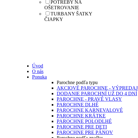
POTREBY NA
OŠETROVANIE
TURBANY ŠATKY
ČIAPKY
Úvod
O nás
Ponuka
Parochne podľa typu
AKCIOVÉ PAROCHNE - VÝPREDAJ
DODANIE PAROCHNÍ UŹ DO 4 DNÍ
PAROCHNE - PRAVÉ VLASY
PAROCHNE DLHÉ
PAROCHNE KARNEVALOVÉ
PAROCHNE KRÁTKE
PAROCHNE POLODLHÉ
PAROCHNE PRE DETI
PAROCHNE PRE PÁNOV
Parochne podľa značky