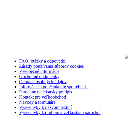
FAQ (otázky a odpovede)
Zásady používania súborov cookies
Všeobecné informácie
Obchodné podmienky
Ochrana osobných údajov
Informácie a poučenia pre spotrebiteľa
Parochne na lekársky predpis
Kontakt pre veľkoobchod
Návody a formuláre
Vysvetlivky k názvom textílií
Vysvetlivky k druhom a veľkostiam parochní