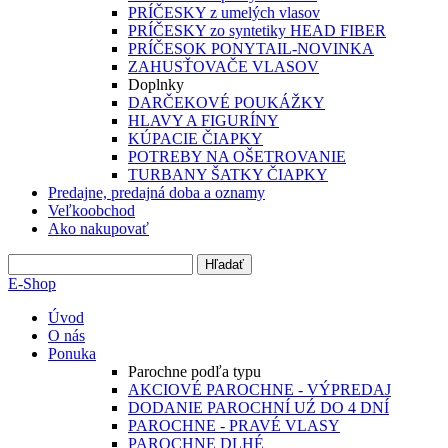
PRÍČESKY z umelých vlasov
PRÍČESKY zo syntetiky HEAD FIBER
PRÍČESOK PONYTAIL-NOVINKA
ZAHUSŤOVAČE VLASOV
Doplnky
DARČEKOVÉ POUKÁŽKY
HLAVY A FIGURÍNY
KÚPACIE ČIAPKY
POTREBY NA OŠETROVANIE
TURBANY ŠATKY ČIAPKY
Predajne, predajná doba a oznamy
Veľkoobchod
Ako nakupovať
E-Shop
Úvod
O nás
Ponuka
Parochne podľa typu
AKCIOVÉ PAROCHNE - VÝPREDAJ
DODANIE PAROCHNÍ UŹ DO 4 DNÍ
PAROCHNE - PRAVÉ VLASY
PAROCHNE DLHÉ