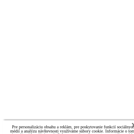
Pre personalizáciu obsahu a reklám, pre poskytovanie funkcií sociálnyc
médií a analýzu návštevnosti využíváme súbory cookie. Informácie o to