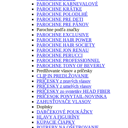
PAROCHNE KARNEVALOVÉ
PAROCHNE KRÁTKE
PAROCHNE POLODLHÉ
PAROCHNE PRE DETI
PAROCHNE PRE PÁNOV
Parochne podľa značky
PAROCHNE EXCLUSIVE
PAROCHNE HAIR POWER
PAROCHNE HAIR SOCIETY
PAROCHNE JON RENAU
PAROCHNE PERUCCI
PAROCHNE PROFESSIONNEL
PAROCHNE TONY OF BEVERLY
Predlžovanie vlasov a príčesky
CLIP IN PREDLŽOVANIE
PRÍČESKY z pravých vlasov
PRÍČESKY z umelých vlasov
PRÍČESKY zo syntetiky HEAD FIBER
PRÍČESOK PONYTAIL-NOVINKA
ZAHUSŤOVAČE VLASOV
Doplnky
DARČEKOVÉ POUKÁŽKY
HLAVY A FIGURÍNY
KÚPACIE ČIAPKY
POTREBY NA OŠETROVANIE