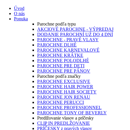
Úvod
O nás
Ponuka
Parochne podľa typu
AKCIOVÉ PAROCHNE - VÝPREDAJ
DODANIE PAROCHNÍ UŹ DO 4 DNÍ
PAROCHNE - PRAVÉ VLASY
PAROCHNE DLHÉ
PAROCHNE KARNEVALOVÉ
PAROCHNE KRÁTKE
PAROCHNE POLODLHÉ
PAROCHNE PRE DETI
PAROCHNE PRE PÁNOV
Parochne podľa značky
PAROCHNE EXCLUSIVE
PAROCHNE HAIR POWER
PAROCHNE HAIR SOCIETY
PAROCHNE JON RENAU
PAROCHNE PERUCCI
PAROCHNE PROFESSIONNEL
PAROCHNE TONY OF BEVERLY
Predlžovanie vlasov a príčesky
CLIP IN PREDLŽOVANIE
PRÍČESKY z pravých vlasov