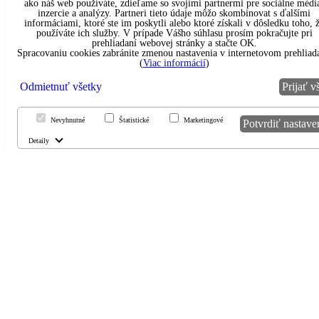
ako náš web používáte, zdieľame so svojími partnermi pre sociálne médi
inzercie a analýzy. Partneri tieto údaje môžo skombinovat s ďalšími
informáciami, ktoré ste im poskytli alebo ktoré získali v dôsledku toho, 
používáte ich služby. V prípade Vášho súhlasu prosím pokračujte pri
prehliadaní webovej stránky a stačte OK.
Spracovaniu cookies zabránite zmenou nastavenia v internetovom prehliada
(
Viac informácií
)
Odmietnuť všetky
Prijať v
Nevyhnutné
Štatistické
Marketingové
Potvrdiť nastave
Detaily
Úvod
O nás
Ponuka
Parochne podľa typu
AKCIOVÉ PAROCHNE - VÝPREDAJ
DODANIE PAROCHNÍ UŹ DO 4 DNÍ
PAROCHNE - PRAVÉ VLASY
PAROCHNE DLHÉ
PAROCHNE KARNEVALOVÉ
PAROCHNE KRÁTKE