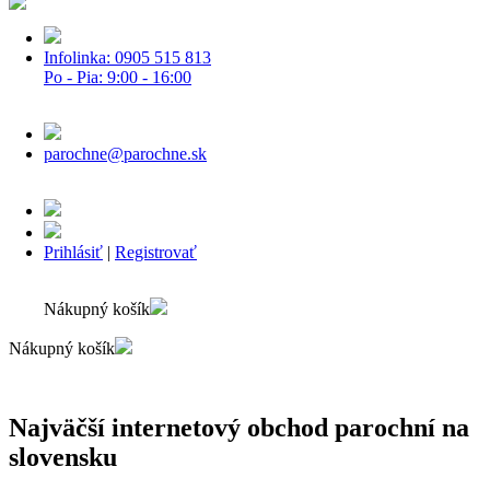
Infolinka: 0905 515 813
Po - Pia: 9:00 - 16:00
parochne@parochne.sk
Prihlásiť
|
Registrovať
Nákupný košík
Nákupný košík
Najväčší internetový obchod parochní na
slovensku