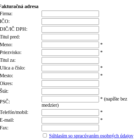
Fakturačná adresa
Firma:
IČO:
DIČ/IČ DPH:
Titul pred:
Meno:
*
Priezvisko:
*
Titul za:
Ulica a číslo:
*
Mesto:
*
Okres:
Štát:
*
(napíšte bez
PSČ:
medzier)
Telefón/mobil:
*
E-mail:
*
Fax:
Súhlasím so spracúvaním osobných údajov